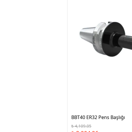
BBT40 ER32 Pens Başlığı
₺ 4,109.05