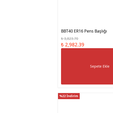
Manyetik Ayak
Granit Pleyt DIN876/0
Hassas Ayarlı Manyetik
Ayak
Mini Üniversal Manyetik
Ayak
BBT40 ER16 Pens Başlığı
Üniversal Manyetik Ayak
₺ 3,823.70
Universal Tutucu
₺ 2,982.39
Merkezleme Tutucu
Ağır Hizmet Üniversal
Manyetik Ayak
Sepete Ekle
Esnek Manyetik Ayak
%22 İndirim