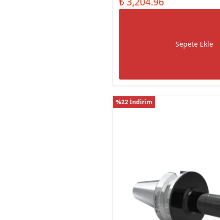
₺ 3,204.96
Sepete Ekle
%22 İndirim