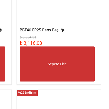
Çelik Blok Mastar Seti Dın
En ISO 3650
Çelik Blok Mastar Seti
Kumpas Kontrolü İçin
Paralel Set
ğı
BBT40 ER25 Pens Başlığı
Düz Tampon Mastar
₺ 3,994.91
Düz Halka Mastar
₺ 3,116.03
Metrik Diş Vida Tampon
Mastar
Metrik Diş Vida Halka
Sepete Ekle
Mastar Geçer Geçmez İkili
Takım
Metrik İnce Diş Vida
Tampon Mastar
UNC Diş Vida Tampon
%22 İndirim
Mastar
UNC Diş Vida Halka Mastar