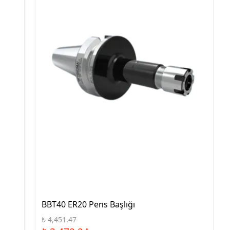
Geçer Geçmez İkili Takım
Metrik İnce Diş Vida Halka
Mastar Geçer Geçmez İkili
Takım
BBT40 ER20 Pens Başlığı
₺ 4,451.47