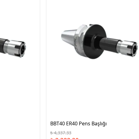
Hassas Dijital Terazi ve Açı
Ölçer
Dijital Su Terazisi 225mm
Dijital Su Terazisi 600mm
BBT40 ER40 Pens Başlığı
₺ 4,337.33