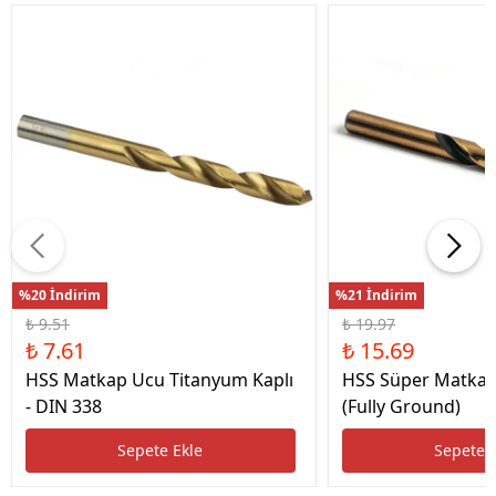
%20 İndirim
%21 İndirim
₺ 9.51
₺ 19.97
₺ 7.61
₺ 15.69
HSS Matkap Ucu Titanyum Kaplı
HSS Süper Matkap
- DIN 338
(Fully Ground)
Sepete Ekle
Sepete 