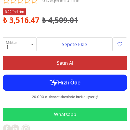
0 Değerlendirme
%22 İndirim
₺ 3,516.47
₺ 4,509.01
Miktar
Sepete Ekle
Satın Al
Whatsapp