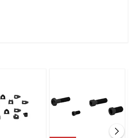
Geçer Geçmez İkili Takım
Metrik İnce Diş Vida Halka
Mastar Geçer Geçmez İkili
Takım