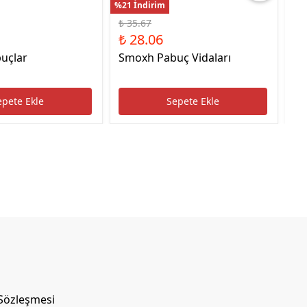
%21 İndirim
%22
₺ 35.67
₺ 
₺ 28.06
₺ 
uçlar
Smoxh Pabuç Vidaları
HS
Uc
epete Ekle
Sepete Ekle
 Sözleşmesi