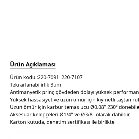
Manyetik Ayak
Granit Pleyt DIN876/0
Hassas Ayarlı Manyetik
Ayak
Mini Üniversal Manyetik
Ayak
Üniversal Manyetik Ayak
Universal Tutucu
Merkezleme Tutucu
Ürün Açıklaması
Ağır Hizmet Üniversal
Manyetik Ayak
Ürün kodu :220-7091 220-7107
Tekrarlanabilirlik 3μm
Esnek Manyetik Ayak
Antimanyetik prinç gövdeden dolayı yüksek performan
Yüksek hassasiyet ve uzun ömür için kıymetli taştan r
Uzun ömür için karbür temas ucu Ø0.08" 230º dönebilen g
Aksesuar kelepçeleri Ø1/4" ve Ø3/8" olarak dahildir
Karton kutuda, denetim sertifikası ile birlikte