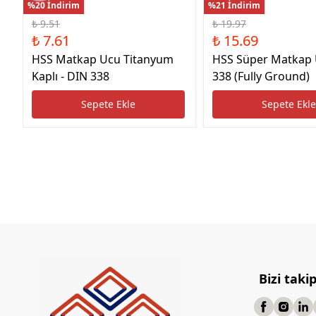
%20 İndirim
%21 İndirim
₺ 9.51
₺ 19.97
₺ 7.61
₺ 15.69
HSS Matkap Ucu Titanyum
HSS Süper Matkap
Kaplı - DIN 338
338 (Fully Ground)
Sepete Ekle
Sepete Ekl
Bizi taki