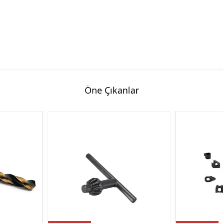
Hassas Dijital Terazi ve Açı
Ölçer
Dijital Su Terazisi 225mm
Dijital Su Terazisi 600mm
Öne Çıkanlar