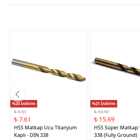
%20 İndirim
%21 İndirim
₺ 9.51
₺ 19.97
₺ 7.61
₺ 15.69
HSS Matkap Ucu Titanyum
HSS Süper Matkap
Kaplı - DIN 338
338 (Fully Ground)