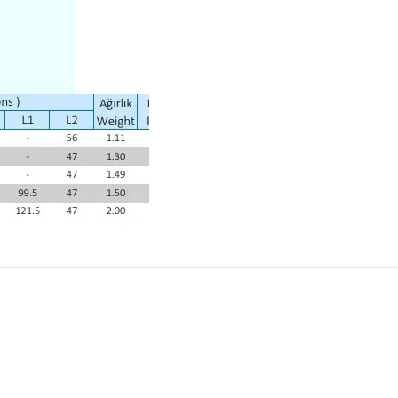
Hassas Dijital Terazi ve Açı
Ölçer
Dijital Su Terazisi 225mm
Dijital Su Terazisi 600mm