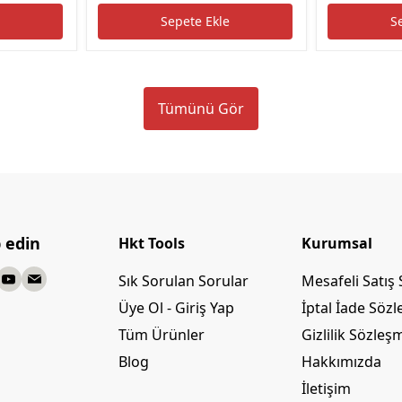
e
Sepete Ekle
S
Tümünü Gör
p edin
Hkt Tools
Kurumsal
Sık Sorulan Sorular
Mesafeli Satış
Üye Ol - Giriş Yap
İptal İade Söz
Tüm Ürünler
Gizlilik Sözleş
Blog
Hakkımızda
İletişim