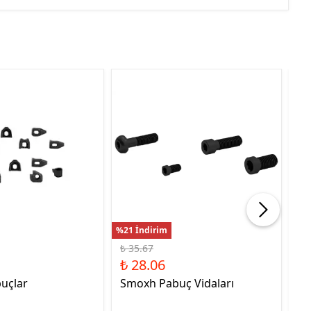
%21 İndirim
%22
₺ 35.67
₺ 
₺ 28.06
₺ 
uçlar
Smoxh Pabuç Vidaları
HS
Uc