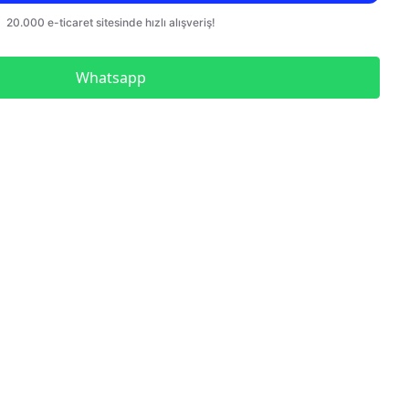
Çelik Blok Mastar Seti Dın
En ISO 3650
Çelik Blok Mastar Seti
Whatsapp
Kumpas Kontrolü İçin
Paralel Set
Düz Tampon Mastar
Düz Halka Mastar
Metrik Diş Vida Tampon
Mastar
Metrik Diş Vida Halka
Mastar Geçer Geçmez İkili
Takım
Metrik İnce Diş Vida
Tampon Mastar
UNC Diş Vida Tampon
Mastar
UNC Diş Vida Halka Mastar