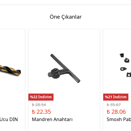
Öne Çıkanlar
%22 İndirim
%21 İndirim
₺ 28.54
₺ 35.67
₺ 22.35
₺ 28.06
 Ucu DIN
Mandren Anahtarı
Smoxh Pab