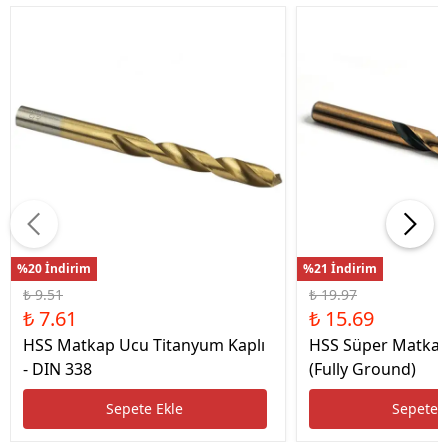
%20 İndirim
%21 İndirim
₺ 9.51
₺ 19.97
₺ 7.61
₺ 15.69
HSS Matkap Ucu Titanyum Kaplı
HSS Süper Matkap
- DIN 338
(Fully Ground)
Sepete Ekle
Sepete 