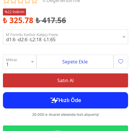
0 Değerlendirme
%22 İndirim
₺ 325.78
₺ 417.56
M Formlu Karbür Kalıpçı Freze
Miktar
Sepete Ekle
Satın Al