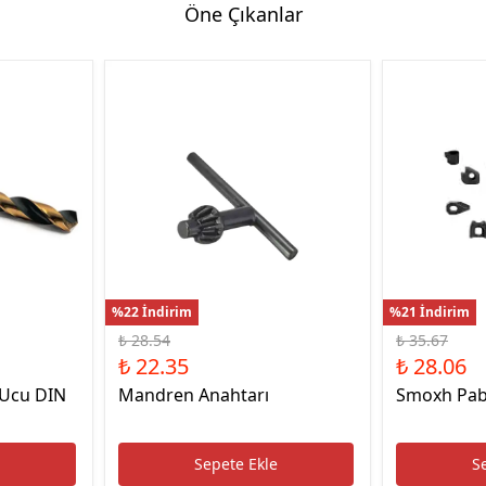
Öne Çıkanlar
Hassas Dijital Terazi ve Açı
Ölçer
Dijital Su Terazisi 225mm
Dijital Su Terazisi 600mm
%22 İndirim
%21 İndirim
₺ 28.54
₺ 35.67
₺ 22.35
₺ 28.06
 Ucu DIN
Mandren Anahtarı
Smoxh Pab
e
Sepete Ekle
S