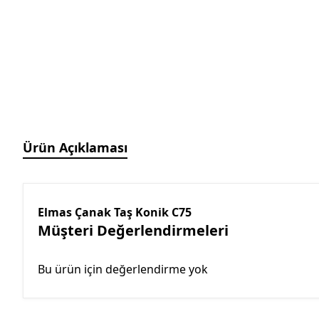
Manyetik Ayak
Granit Pleyt DIN876/0
Hassas Ayarlı Manyetik
Ayak
Mini Üniversal Manyetik
Ayak
Üniversal Manyetik Ayak
Universal Tutucu
Merkezleme Tutucu
Ürün Açıklaması
Ağır Hizmet Üniversal
Manyetik Ayak
Esnek Manyetik Ayak
Elmas Çanak Taş Konik C75
Müşteri Değerlendirmeleri
Bu ürün için değerlendirme yok