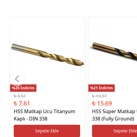
%20 İndirim
%21 İndirim
₺ 9.51
₺ 19.97
₺ 7.61
₺ 15.69
HSS Matkap Ucu Titanyum
HSS Süper Matkap
Kaplı - DIN 338
338 (Fully Ground)
Sepete Ekle
Sepete Ekl