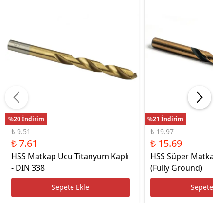
%20 İndirim
%21 İndirim
₺ 9.51
₺ 19.97
₺ 7.61
₺ 15.69
HSS Matkap Ucu Titanyum Kaplı
HSS Süper Matkap
- DIN 338
(Fully Ground)
Sepete Ekle
Sepete 