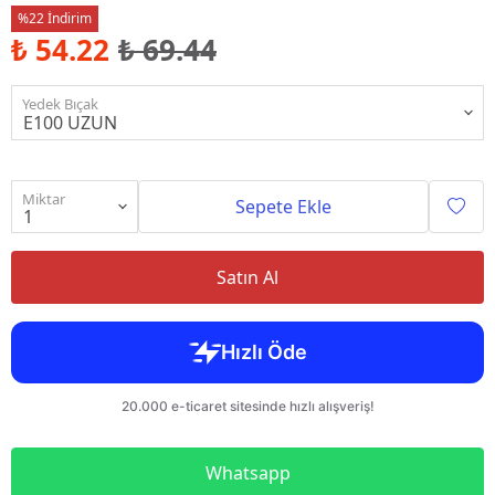
%22 İndirim
₺ 54.22
₺ 69.44
Yedek Bıçak
Miktar
Sepete Ekle
Satın Al
Whatsapp