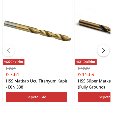
%20 İndirim
%21 İndirim
₺ 9.51
₺ 19.97
₺ 7.61
₺ 15.69
HSS Matkap Ucu Titanyum Kaplı
HSS Süper Matkap
- DIN 338
(Fully Ground)
Sepete Ekle
Sepete 