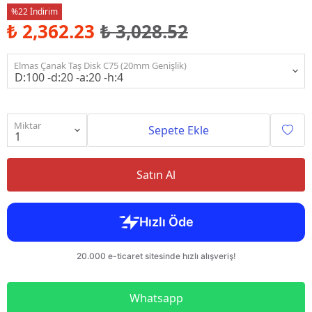
%22 İndirim
₺ 2,362.23
₺ 3,028.52
Elmas Çanak Taş Disk C75 (20mm Genişlik)
Miktar
Sepete Ekle
Satın Al
Whatsapp