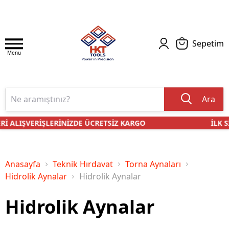
Sepetim
Menu
Ara
Rİ ALIŞVERİŞLERİNİZDE ÜCRETSİZ KARGO
İLK Sİ
Anasayfa
Teknik Hırdavat
Torna Aynaları
Hidrolik Aynalar
Hidrolik Aynalar
Hidrolik Aynalar