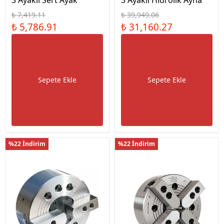
3 Ayaklı Sert Ayak
3 Ayaklı Hidrolik Ayna
₺ 7,419.11
₺ 39,949.06
₺ 5,786.91
₺ 31,160.27
Sepete Ekle
Sepete Ekle
%22 İndirim
%22 İndirim