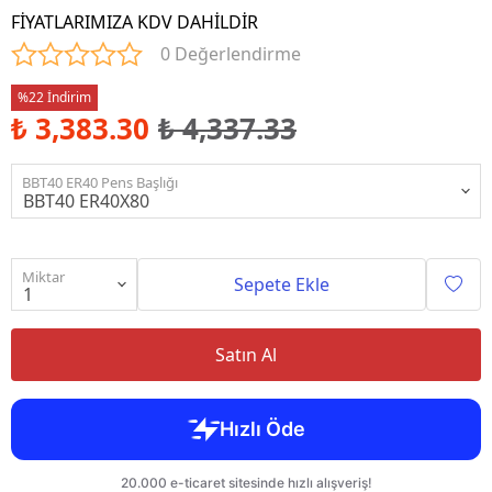
FİYATLARIMIZA KDV DAHİLDİR
0 Değerlendirme
%22 İndirim
₺ 3,383.30
₺ 4,337.33
BBT40 ER40 Pens Başlığı
Miktar
Sepete Ekle
Satın Al