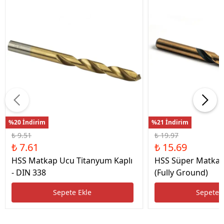
%20 İndirim
%21 İndirim
₺ 9.51
₺ 19.97
₺ 7.61
₺ 15.69
HSS Matkap Ucu Titanyum Kaplı
HSS Süper Matkap
- DIN 338
(Fully Ground)
Sepete Ekle
Sepete 