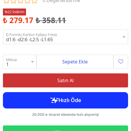
0 Değerlendirme
%22 İndirim
₺ 279.17
₺ 358.11
D Formlu Karbür Kalıpçı Freze
Miktar
Sepete Ekle
Satın Al