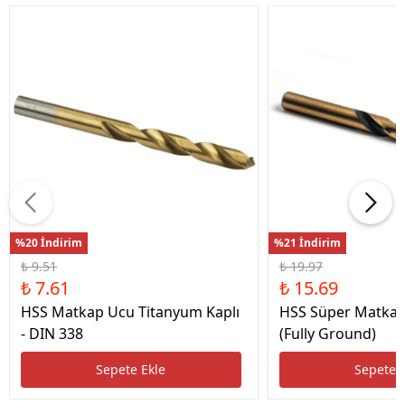
%20 İndirim
%21 İndirim
₺ 9.51
₺ 19.97
₺ 7.61
₺ 15.69
HSS Matkap Ucu Titanyum Kaplı
HSS Süper Matkap
- DIN 338
(Fully Ground)
Sepete Ekle
Sepete 