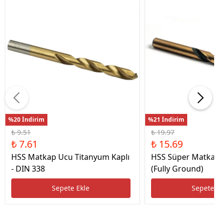
%20 İndirim
%21 İndirim
₺ 9.51
₺ 19.97
₺ 7.61
₺ 15.69
HSS Matkap Ucu Titanyum Kaplı
HSS Süper Matkap
- DIN 338
(Fully Ground)
Sepete Ekle
Sepete 