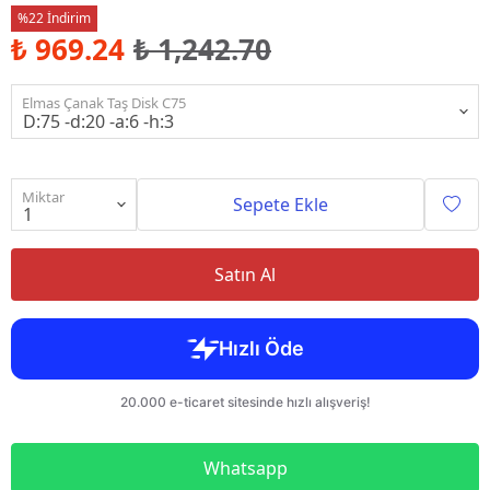
%22 İndirim
₺ 969.24
₺ 1,242.70
Elmas Çanak Taş Disk C75
Miktar
Sepete Ekle
Satın Al
Whatsapp