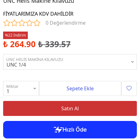
UNC Helis Makine Kılavuzu
FİYATLARIMIZA KDV DAHİLDİR
0 Değerlendirme
%22 İndirim
₺ 264.90
₺ 339.57
UNC HELİS MAKİNA KILAVUZU
Miktar
Sepete Ekle
Satın Al