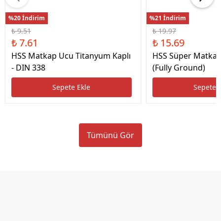
%20 İndirim
%21 İndirim
₺ 9.51
₺ 19.97
₺ 7.61
₺ 15.69
HSS Matkap Ucu Titanyum Kaplı
HSS Süper Matkap
- DIN 338
(Fully Ground)
Sepete Ekle
Sepete 
Tümünü Gör