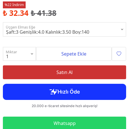
%22 İndirim
₺ 32.34
₺ 41.38
Üçgen Elmas Eğe
Miktar
Sepete Ekle
Satın Al
Whatsapp