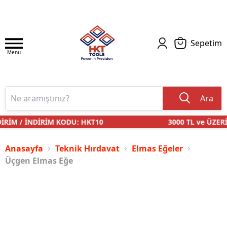
Sepetim
Menu
Ara
RİM / İNDİRİM KODU: HKT10
3000 TL ve ÜZERİ
Anasayfa
Teknik Hırdavat
Elmas Eğeler
Üçgen Elmas Eğe