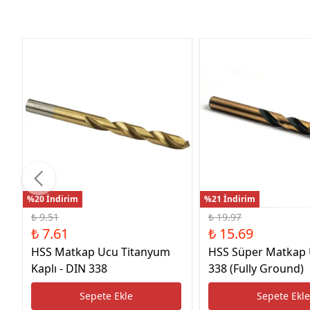
%20 İndirim
%21 İndirim
₺ 9.51
₺ 19.97
₺ 7.61
₺ 15.69
HSS Matkap Ucu Titanyum
HSS Süper Matkap
Kaplı - DIN 338
338 (Fully Ground)
Sepete Ekle
Sepete Ekl