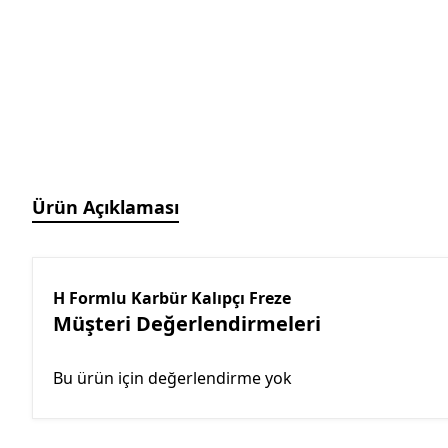
Manyetik Ayak
Granit Pleyt DIN876/0
Hassas Ayarlı Manyetik
Ayak
Mini Üniversal Manyetik
Ayak
Üniversal Manyetik Ayak
Universal Tutucu
Merkezleme Tutucu
Ürün Açıklaması
Ağır Hizmet Üniversal
Manyetik Ayak
Esnek Manyetik Ayak
H Formlu Karbür Kalıpçı Freze
Müşteri Değerlendirmeleri
Bu ürün için değerlendirme yok