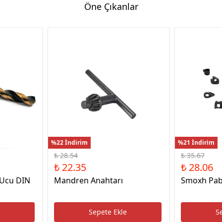
Öne Çıkanlar
Hassas Dijital Terazi ve Açı
Ölçer
Dijital Su Terazisi 225mm
Dijital Su Terazisi 600mm
%22 İndirim
%21 İndirim
₺ 28.54
₺ 35.67
₺ 22.35
₺ 28.06
 Ucu DIN
Mandren Anahtarı
Smoxh Pab
e
Sepete Ekle
S