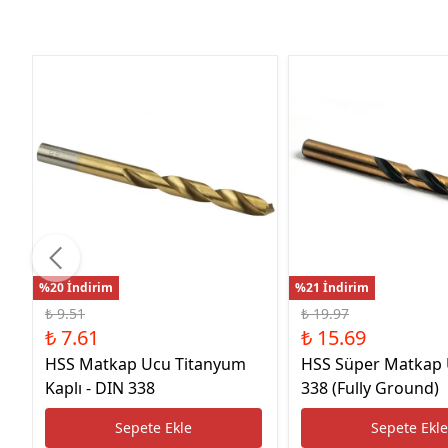
%20 İndirim
%21 İndirim
₺ 9.51
₺ 19.97
₺ 7.61
₺ 15.69
HSS Matkap Ucu Titanyum
HSS Süper Matkap
Kaplı - DIN 338
338 (Fully Ground)
Sepete Ekle
Sepete Ekl