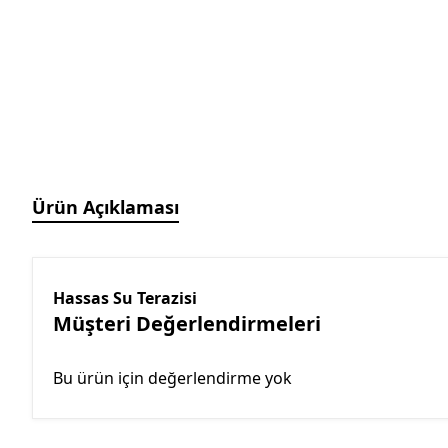
Manyetik Ayak
Granit Pleyt DIN876/0
Hassas Ayarlı Manyetik
Ayak
Mini Üniversal Manyetik
Ayak
Üniversal Manyetik Ayak
Universal Tutucu
Merkezleme Tutucu
Ürün Açıklaması
Ağır Hizmet Üniversal
Manyetik Ayak
Esnek Manyetik Ayak
Hassas Su Terazisi
Müşteri Değerlendirmeleri
Bu ürün için değerlendirme yok