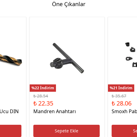
Öne Çıkanlar
Hassas Dijital Terazi ve Açı
Ölçer
Dijital Su Terazisi 225mm
Dijital Su Terazisi 600mm
%22 İndirim
%21 İndirim
₺ 28.54
₺ 35.67
₺ 22.35
₺ 28.06
 Ucu DIN
Mandren Anahtarı
Smoxh Pab
e
Sepete Ekle
S