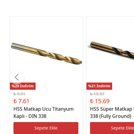
%20 İndirim
%21 İndirim
₺ 9.51
₺ 19.97
₺ 7.61
₺ 15.69
HSS Matkap Ucu Titanyum
HSS Süper Matkap
Kaplı - DIN 338
338 (Fully Ground)
Sepete Ekle
Sepete Ekl