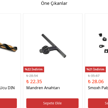
Öne Çıkanlar
Hassas Dijital Terazi ve Açı
Ölçer
Dijital Su Terazisi 225mm
Dijital Su Terazisi 600mm
%22 İndirim
%21 İndirim
₺ 28.54
₺ 35.67
₺ 22.35
₺ 28.06
 Ucu DIN
Mandren Anahtarı
Smoxh Pab
e
Sepete Ekle
S