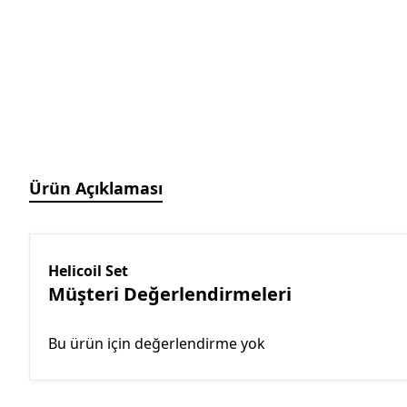
Manyetik Ayak
Granit Pleyt DIN876/0
Hassas Ayarlı Manyetik
Ayak
Mini Üniversal Manyetik
Ayak
Üniversal Manyetik Ayak
Universal Tutucu
Merkezleme Tutucu
Ürün Açıklaması
Ağır Hizmet Üniversal
Manyetik Ayak
Esnek Manyetik Ayak
Helicoil Set
Müşteri Değerlendirmeleri
Bu ürün için değerlendirme yok