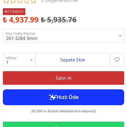
0 Değerlendirme
%17 İndirim
₺ 4,937.99
₺ 5,935.76
Düz Halka Mastar
Miktar
Sepete Ekle
Satın Al