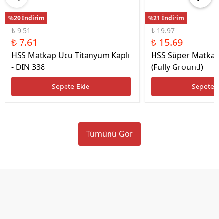
%20 İndirim
%21 İndirim
₺ 9.51
₺ 19.97
₺ 7.61
₺ 15.69
HSS Matkap Ucu Titanyum Kaplı
HSS Süper Matkap
- DIN 338
(Fully Ground)
Sepete Ekle
Sepete 
Tümünü Gör