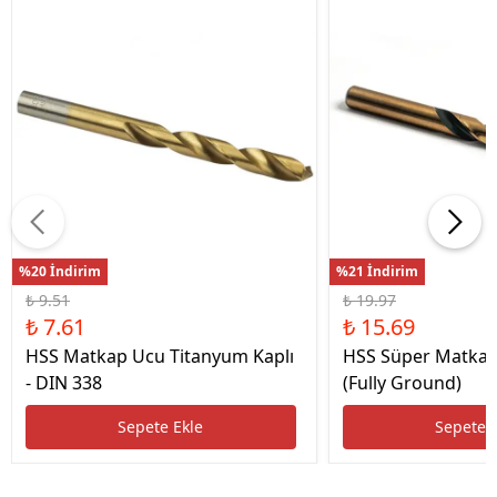
%20 İndirim
%21 İndirim
₺ 9.51
₺ 19.97
₺ 7.61
₺ 15.69
HSS Matkap Ucu Titanyum Kaplı
HSS Süper Matkap
- DIN 338
(Fully Ground)
Sepete Ekle
Sepete 