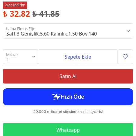
%22 İndirim
₺ 32.82
₺ 41.85
Lama Elmas Eğe
Miktar
Sepete Ekle
Satın Al
Whatsapp