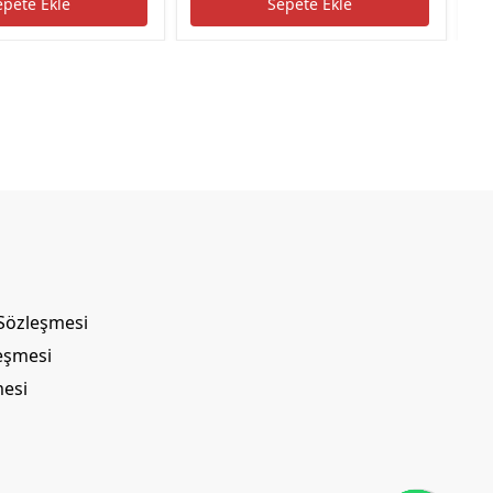
epete Ekle
Sepete Ekle
 Sözleşmesi
leşmesi
mesi