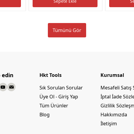
e
Sepete Ekle
S
Tümünü Gör
p edin
Hkt Tools
Kurumsal
Sık Sorulan Sorular
Mesafeli Satış
Üye Ol - Giriş Yap
İptal İade Söz
Tüm Ürünler
Gizlilik Sözleş
Blog
Hakkımızda
İletişim