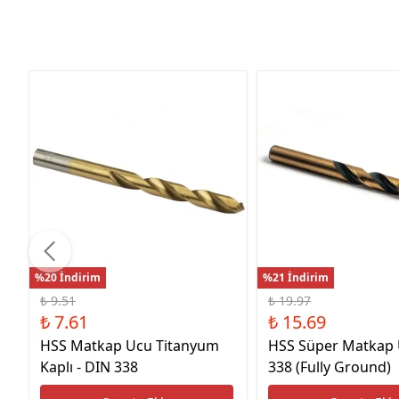
%20 İndirim
%21 İndirim
₺ 9.51
₺ 19.97
₺ 7.61
₺ 15.69
HSS Matkap Ucu Titanyum
HSS Süper Matkap
Kaplı - DIN 338
338 (Fully Ground)