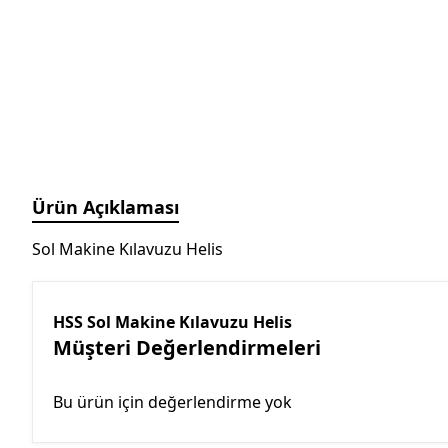
Manyetik Ayak
Granit Pleyt DIN876/0
Hassas Ayarlı Manyetik
Ayak
Mini Üniversal Manyetik
Ayak
Üniversal Manyetik Ayak
Universal Tutucu
Merkezleme Tutucu
Ürün Açıklaması
Ağır Hizmet Üniversal
Manyetik Ayak
Sol Makine Kılavuzu Helis
Esnek Manyetik Ayak
HSS Sol Makine Kılavuzu Helis
Müşteri Değerlendirmeleri
Bu ürün için değerlendirme yok