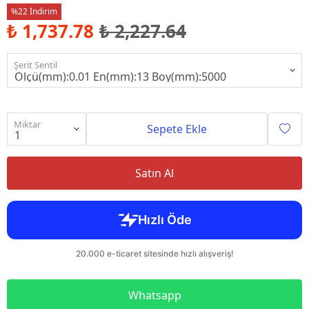
%22 İndirim
₺ 1,737.78
₺ 2,227.64
Şerit Sentil
Miktar
Sepete Ekle
Satın Al
Whatsapp