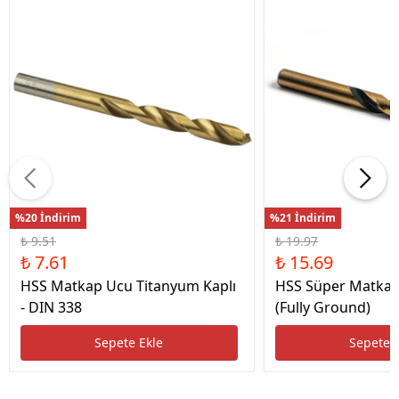
%20 İndirim
%21 İndirim
₺ 9.51
₺ 19.97
₺ 7.61
₺ 15.69
HSS Matkap Ucu Titanyum Kaplı
HSS Süper Matkap
- DIN 338
(Fully Ground)
Sepete Ekle
Sepete 