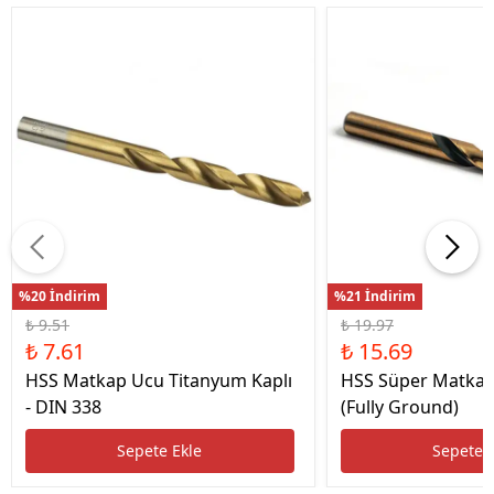
%20 İndirim
%21 İndirim
₺ 9.51
₺ 19.97
₺ 7.61
₺ 15.69
HSS Matkap Ucu Titanyum Kaplı
HSS Süper Matkap
- DIN 338
(Fully Ground)
Sepete Ekle
Sepete 