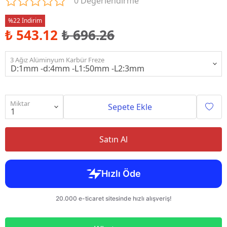
0 Değerlendirme
%22 İndirim
₺ 543.12
₺ 696.26
3 Ağız Alüminyum Karbür Freze
Miktar
Sepete Ekle
Satın Al