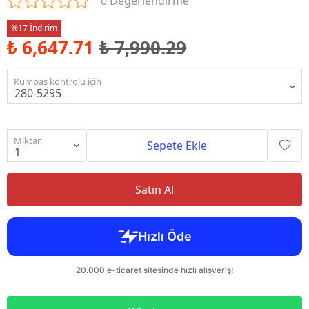
0 Değerlendirme
%17 İndirim
₺ 6,647.71
₺ 7,990.29
Kumpas kontrolü için
Miktar
Sepete Ekle
Satın Al