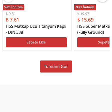
%20 İndirim
%21 İndirim
₺ 9.51
₺ 19.97
₺ 7.61
₺ 15.69
HSS Matkap Ucu Titanyum Kaplı
HSS Süper Matkap
- DIN 338
(Fully Ground)
Sepete Ekle
Sepete 
Tümünü Gör