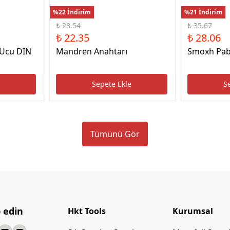
%22 İndirim
%21 İndirim
₺ 28.54
₺ 35.67
₺ 22.35
₺ 28.06
 Ucu DIN
Mandren Anahtarı
Smoxh Pab
e
Sepete Ekle
S
Tümünü Gör
p edin
Hkt Tools
Kurumsal