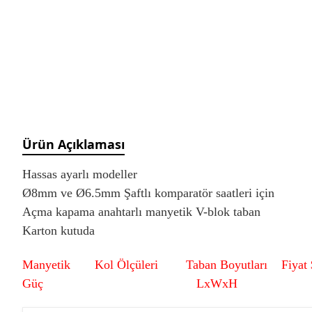
Manyetik Ayak
Granit Pleyt DIN876/0
Hassas Ayarlı Manyetik
Ayak
Mini Üniversal Manyetik
Ayak
Üniversal Manyetik Ayak
Universal Tutucu
Merkezleme Tutucu
Ürün Açıklaması
Ağır Hizmet Üniversal
Manyetik Ayak
Hassas ayarlı modeller
Esnek Manyetik Ayak
Ø8mm ve Ø6.5mm Şaftlı komparatör saatleri için
Açma kapama anahtarlı manyetik V-blok taban
Karton kutuda
Manyetik Kol Ölçüleri Taban Boyutları
Fiyat
Güç
LxWxH