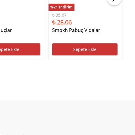
%21 İndirim
%22
₺ 35.67
₺ 
₺ 28.06
₺ 
uçlar
Smoxh Pabuç Vidaları
HS
Uc
epete Ekle
Sepete Ekle