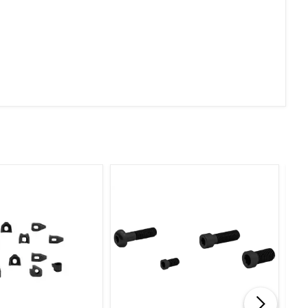
Geçer Geçmez İkili Takım
Metrik İnce Diş Vida Halka
Mastar Geçer Geçmez İkili
Takım