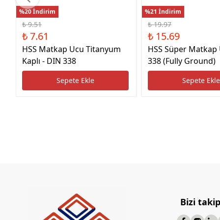
%20 İndirim
%21 İndirim
₺ 9.51
₺ 19.97
₺ 7.61
₺ 15.69
HSS Matkap Ucu Titanyum
HSS Süper Matkap
Kaplı - DIN 338
338 (Fully Ground)
Sepete Ekle
Sepete Ekl
Bizi taki