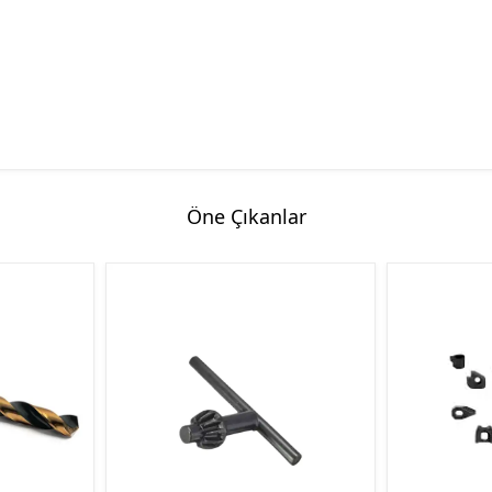
Hassas Dijital Terazi ve Açı
Ölçer
Dijital Su Terazisi 225mm
Dijital Su Terazisi 600mm
Öne Çıkanlar