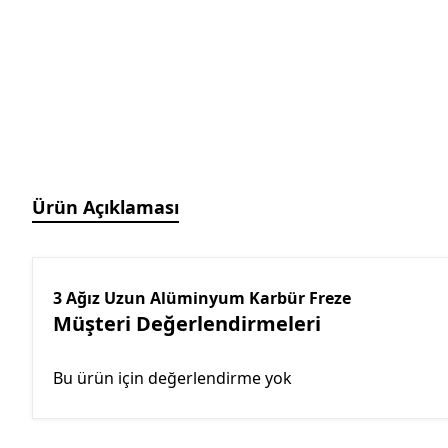
Manyetik Ayak
Granit Pleyt DIN876/0
Hassas Ayarlı Manyetik
Ayak
Mini Üniversal Manyetik
Ayak
Üniversal Manyetik Ayak
Universal Tutucu
Merkezleme Tutucu
Ürün Açıklaması
Ağır Hizmet Üniversal
Manyetik Ayak
Esnek Manyetik Ayak
3 Ağız Uzun Alüminyum Karbür Freze
Müşteri Değerlendirmeleri
Bu ürün için değerlendirme yok