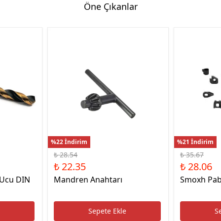
Öne Çıkanlar
Hassas Dijital Terazi ve Açı
Ölçer
Dijital Su Terazisi 225mm
Dijital Su Terazisi 600mm
%22 İndirim
%21 İndirim
₺ 28.54
₺ 35.67
₺ 22.35
₺ 28.06
 Ucu DIN
Mandren Anahtarı
Smoxh Pab
e
Sepete Ekle
S