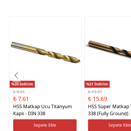
%20 İndirim
%21 İndirim
₺ 9.51
₺ 19.97
₺ 7.61
₺ 15.69
HSS Matkap Ucu Titanyum
HSS Süper Matkap
Kaplı - DIN 338
338 (Fully Ground)
Sepete Ekle
Sepete Ekl