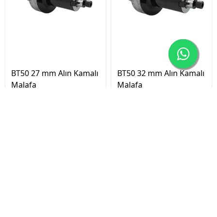
BT50 27 mm Alın Kamalı
BT50 32 mm Alın Kamalı
Malafa
Malafa
₺ 4,166.12
₺ 4,451.47
İptal
₺ 3,249.67
₺ 3,472.24
Sepete Ekle
Sepete Ekle