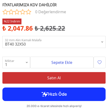
FİYATLARIMIZA KDV DAHİLDİR
0 Değerlendirme
%22 İndirim
₺ 2,047.86
₺ 2,625.22
32 mm Alın Kamalı Malafa
Miktar
Sepete Ekle
Satın Al