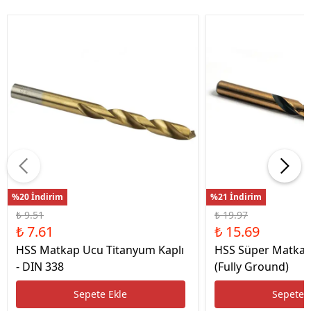
%20 İndirim
%21 İndirim
₺ 9.51
₺ 19.97
₺ 7.61
₺ 15.69
HSS Matkap Ucu Titanyum Kaplı
HSS Süper Matkap
- DIN 338
(Fully Ground)
Sepete Ekle
Sepete 