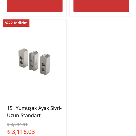
%22 İndirim
15" Yumuşak Ayak Sivri-
Uzun-Standart
₺ 3,994.91
₺ 3,116.03