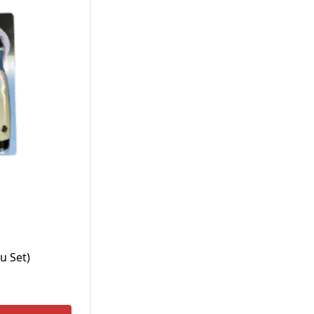
Hassas Dijital Terazi ve Açı
Ölçer
Dijital Su Terazisi 225mm
Dijital Su Terazisi 600mm
u Set)