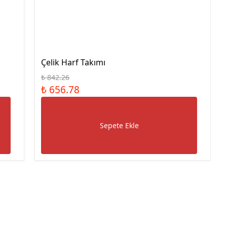
Çelik Blok Mastar Seti Dın
En ISO 3650
Çelik Blok Mastar Seti
Kumpas Kontrolü İçin
Paralel Set
Çelik Harf Takımı
Düz Tampon Mastar
₺ 842.26
Düz Halka Mastar
₺ 656.78
Metrik Diş Vida Tampon
Mastar
Sepete Ekle
Metrik Diş Vida Halka
Mastar Geçer Geçmez İkili
Takım
Metrik İnce Diş Vida
Tampon Mastar
UNC Diş Vida Tampon
Mastar
UNC Diş Vida Halka Mastar