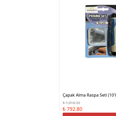
Çapak Alma Raspa Seti (10'l
₺ 1,016.32
₺ 792.80