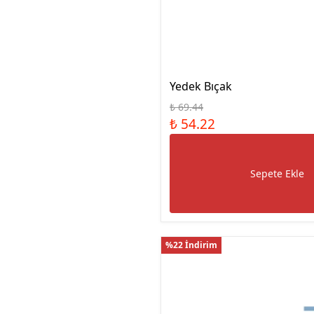
Manyetik Ayak
Granit Pleyt DIN876/0
Hassas Ayarlı Manyetik
Ayak
Mini Üniversal Manyetik
Ayak
Yedek Bıçak
Üniversal Manyetik Ayak
₺ 69.44
Universal Tutucu
₺ 54.22
Merkezleme Tutucu
Ağır Hizmet Üniversal
Manyetik Ayak
Sepete Ekle
Esnek Manyetik Ayak
%22 İndirim