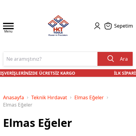
Sepetim
Menu
Ara
IŞVERİŞLERİNİZDE ÜCRETSİZ KARGO
İLK SİPARİŞ
Anasayfa
Teknik Hırdavat
Elmas Eğeler
Elmas Eğeler
Elmas Eğeler