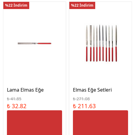
%22 İndirim
%22 İndirim
Lama Elmas Eğe
Elmas Eğe Setleri
₺ 41.85
₺ 271.08
₺ 32.82
₺ 211.63