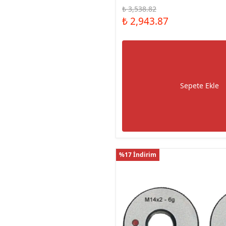
₺ 3,538.82
₺ 2,943.87
Sepete Ekle
%17 İndirim