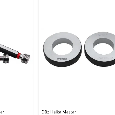
Hassas Dijital Terazi ve Açı
Ölçer
Dijital Su Terazisi 225mm
Dijital Su Terazisi 600mm
ar
Düz Halka Mastar