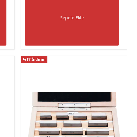
Sepete Ekle
%17 İndirim