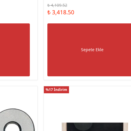
₺ 4,109.52
₺ 3,418.50
Sepete Ekle
%17 İndirim