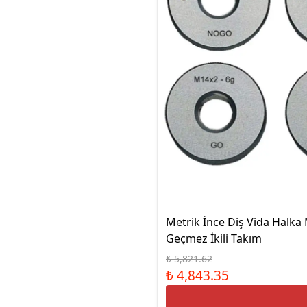
Metrik İnce Diş Vida Halka
Geçmez İkili Takım
₺ 5,821.62
₺ 4,843.35