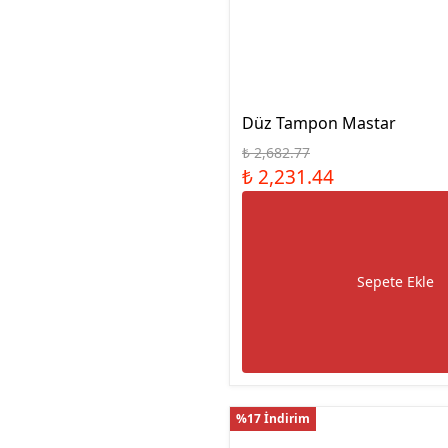
Manyetik Ayak
Granit Pleyt DIN876/0
Hassas Ayarlı Manyetik
Ayak
Mini Üniversal Manyetik
Ayak
Düz Tampon Mastar
Üniversal Manyetik Ayak
₺ 2,682.77
Universal Tutucu
₺ 2,231.44
Merkezleme Tutucu
Ağır Hizmet Üniversal
Manyetik Ayak
Esnek Manyetik Ayak
Sepete Ekle
%17 İndirim