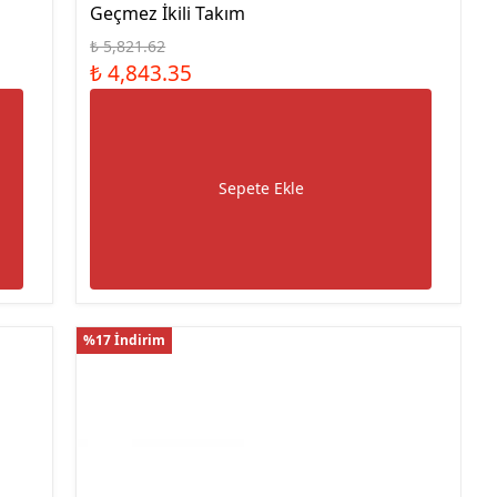
Geçmez İkili Takım
₺ 5,821.62
₺ 4,843.35
Sepete Ekle
%17 İndirim