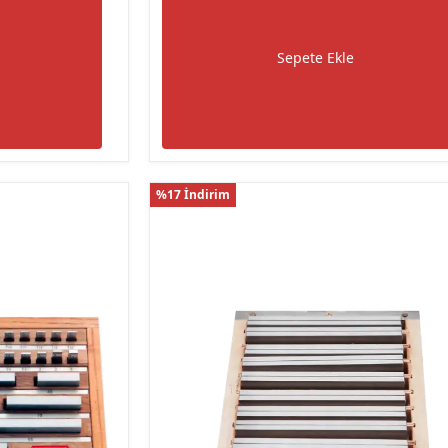
Sepete Ekle
%17 İndirim