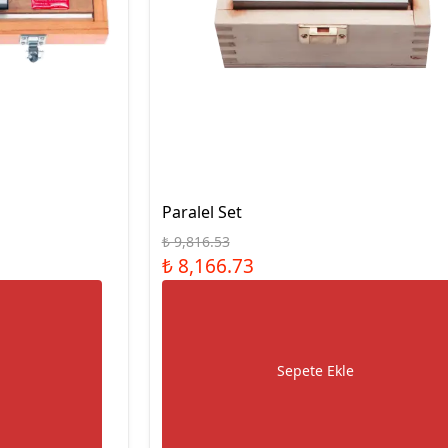
Paralel Set
₺ 9,816.53
₺ 8,166.73
Sepete Ekle