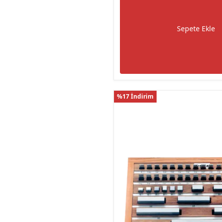
Sepete Ekle
%17 İndirim