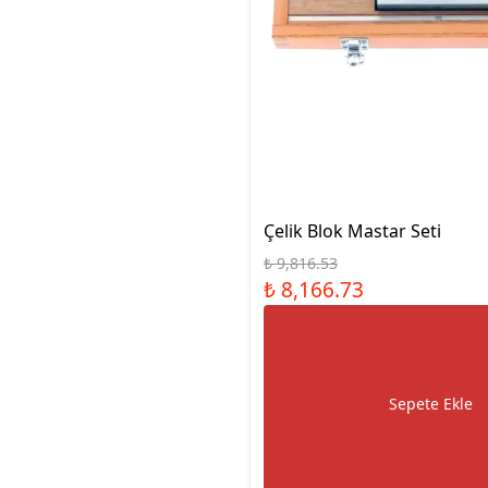
Çelik Blok Mastar Seti
₺ 9,816.53
₺ 8,166.73
Sepete Ekle