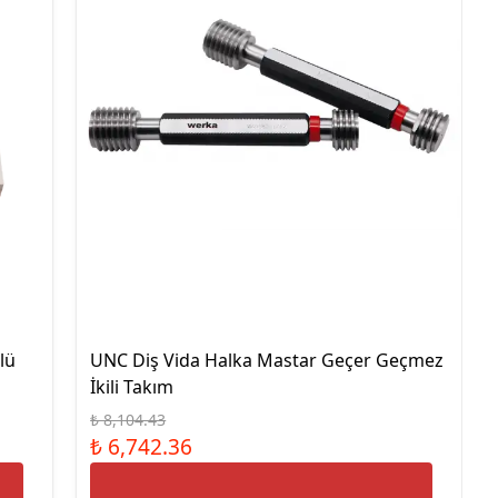
lü
UNC Diş Vida Halka Mastar Geçer Geçmez
İkili Takım
₺ 8,104.43
₺ 6,742.36