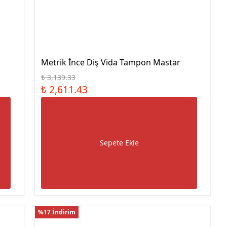
Çelik Blok Mastar Seti Dın
En ISO 3650
Çelik Blok Mastar Seti
Kumpas Kontrolü İçin
Paralel Set
Metrik İnce Diş Vida Tampon Mastar
Düz Tampon Mastar
₺ 3,139.33
Düz Halka Mastar
₺ 2,611.43
Metrik Diş Vida Tampon
Mastar
Metrik Diş Vida Halka
Mastar Geçer Geçmez İkili
Sepete Ekle
Takım
Metrik İnce Diş Vida
Tampon Mastar
UNC Diş Vida Tampon
Mastar
%17 İndirim
UNC Diş Vida Halka Mastar