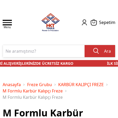
Sepetim
Menu
Ara
İ ALIŞVERİŞLERİNİZDE ÜCRETSİZ KARGO
İLK Sİ
Anasayfa
Freze Grubu
KARBÜR KALIPÇI FREZE
M Formlu Karbür Kalıpçı Freze
M Formlu Karbür Kalıpçı Freze
M Formlu Karbür