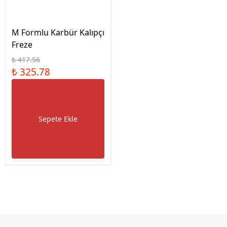
M Formlu Karbür Kalıpçı
Freze
₺ 417.56
₺ 325.78
Sepete Ekle