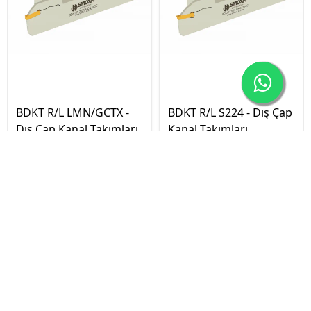
BDKT R/L LMN/GCTX -
BDKT R/L S224 - Dış Çap
Dış Çap Kanal Takımları
Kanal Takımları
₺ 2,164.38
₺ 2,164.38
İptal
₺ 1,688.32
₺ 1,688.32
Sepete Ekle
Sepete Ekle