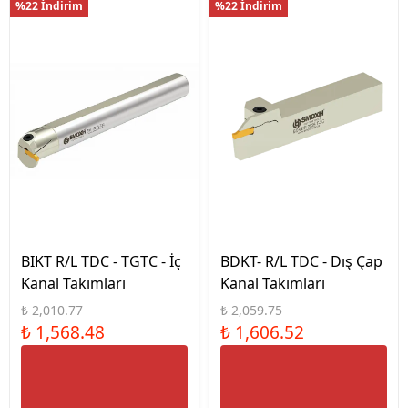
%22 İndirim
%22 İndirim
BIKT R/L TDC - TGTC - İç
BDKT- R/L TDC - Dış Çap
Kanal Takımları
Kanal Takımları
₺ 2,010.77
₺ 2,059.75
₺ 1,568.48
₺ 1,606.52