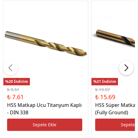
%20 İndirim
%21 İndirim
₺ 9.51
₺ 19.97
₺ 7.61
₺ 15.69
HSS Matkap Ucu Titanyum Kaplı
HSS Süper Matkap
- DIN 338
(Fully Ground)
Sepete Ekle
Sepete 