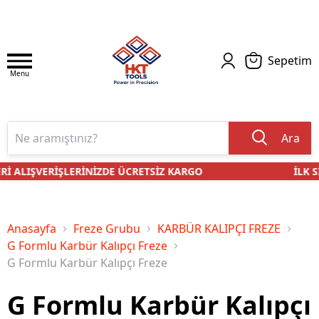
Sepetim
Menu
Ara
Rİ ALIŞVERİŞLERİNİZDE ÜCRETSİZ KARGO
İLK S
Anasayfa
Freze Grubu
KARBÜR KALIPÇI FREZE
G Formlu Karbür Kalıpçı Freze
G Formlu Karbür Kalıpçı Freze
G Formlu Karbür Kalıpçı