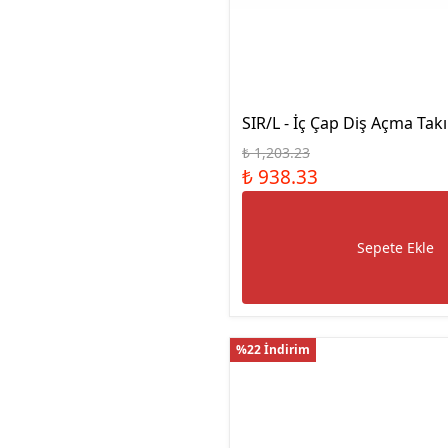
Manyetik Ayak
Granit Pleyt DIN876/0
Hassas Ayarlı Manyetik
Ayak
Mini Üniversal Manyetik
Ayak
SIR/L - İç Çap Diş Açma Tak
Üniversal Manyetik Ayak
₺ 1,203.23
Universal Tutucu
₺ 938.33
Merkezleme Tutucu
Ağır Hizmet Üniversal
Manyetik Ayak
Sepete Ekle
Esnek Manyetik Ayak
%22 İndirim