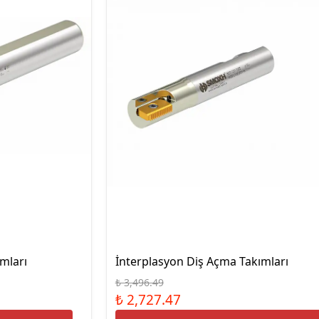
Hassas Dijital Terazi ve Açı
Ölçer
Dijital Su Terazisi 225mm
Dijital Su Terazisi 600mm
ımları
İnterplasyon Diş Açma Takımları
₺ 3,496.49
₺ 2,727.47