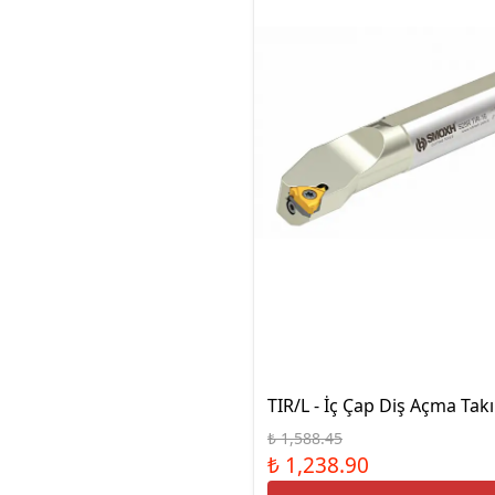
TIR/L - İç Çap Diş Açma Tak
₺ 1,588.45
₺ 1,238.90