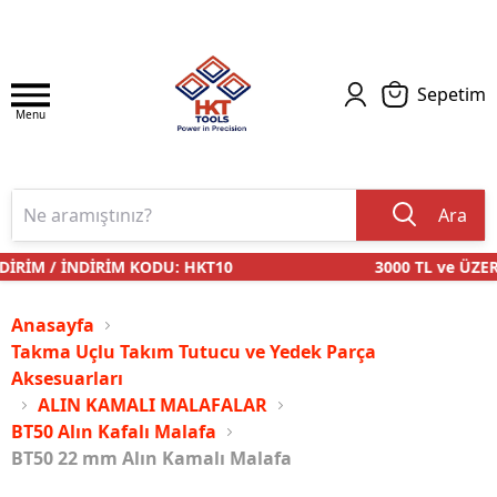
Sepetim
Menu
Ara
İRİM / İNDİRİM KODU: HKT10
3000 TL ve ÜZERİ
Anasayfa
Takma Uçlu Takım Tutucu ve Yedek Parça
Aksesuarları
ALIN KAMALI MALAFALAR
BT50 Alın Kafalı Malafa
BT50 22 mm Alın Kamalı Malafa