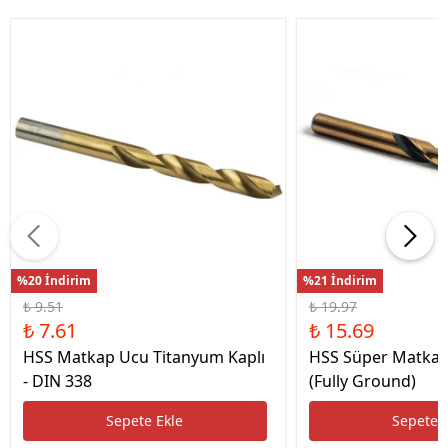
%20 İndirim
%21 İndirim
₺ 9.51
₺ 19.97
₺ 7.61
₺ 15.69
HSS Matkap Ucu Titanyum Kaplı
HSS Süper Matkap
- DIN 338
(Fully Ground)
Sepete Ekle
Sepete 