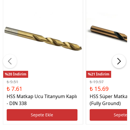
%20 İndirim
%21 İndirim
₺ 9.51
₺ 19.97
₺ 7.61
₺ 15.69
HSS Matkap Ucu Titanyum Kaplı
HSS Süper Matkap
- DIN 338
(Fully Ground)
Sepete Ekle
Sepete 