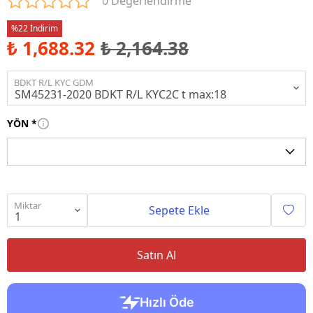
0 Değerlendirme
%22 İndirim
₺ 1,688.32
₺ 2,164.38
BDKT R/L KYC GDM
YÖN
*
Miktar
Sepete Ekle
Satın Al