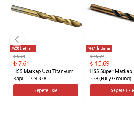
%20 İndirim
%21 İndirim
₺ 9.51
₺ 19.97
₺ 7.61
₺ 15.69
HSS Matkap Ucu Titanyum
HSS Süper Matkap
Kaplı - DIN 338
338 (Fully Ground)
Sepete Ekle
Sepete Ekl