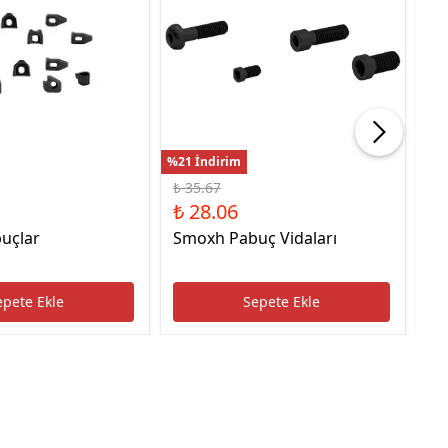
%21 İndirim
%22
₺ 35.67
₺ 
₺ 28.06
₺ 
uçlar
Smoxh Pabuç Vidaları
HS
Uc
epete Ekle
Sepete Ekle