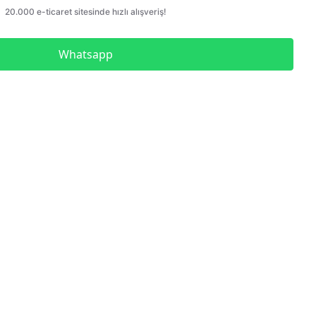
Çelik Blok Mastar Seti Dın
En ISO 3650
Çelik Blok Mastar Seti
Whatsapp
Kumpas Kontrolü İçin
Paralel Set
Düz Tampon Mastar
Düz Halka Mastar
Metrik Diş Vida Tampon
Mastar
Metrik Diş Vida Halka
Mastar Geçer Geçmez İkili
Takım
Metrik İnce Diş Vida
Tampon Mastar
UNC Diş Vida Tampon
Mastar
UNC Diş Vida Halka Mastar