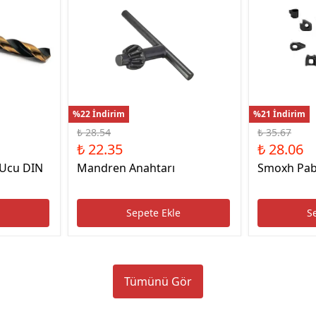
%22 İndirim
%21 İndirim
₺ 28.54
₺ 35.67
₺ 22.35
₺ 28.06
 Ucu DIN
Mandren Anahtarı
Smoxh Pab
e
Sepete Ekle
S
Tümünü Gör