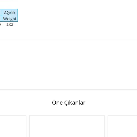
Hassas Dijital Terazi ve Açı
Ölçer
Dijital Su Terazisi 225mm
Dijital Su Terazisi 600mm
Öne Çıkanlar