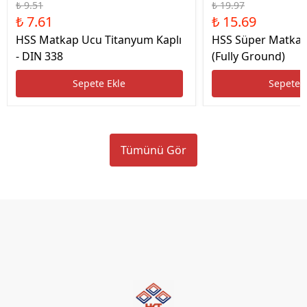
₺ 9.51
₺ 19.97
₺ 7.61
₺ 15.69
HSS Matkap Ucu Titanyum Kaplı
HSS Süper Matkap
- DIN 338
(Fully Ground)
Sepete Ekle
Sepete 
Tümünü Gör