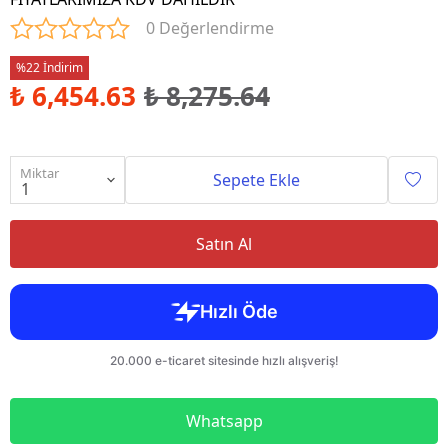
0 Değerlendirme
%22 İndirim
₺ 6,454.63
₺ 8,275.64
Miktar
Sepete Ekle
Satın Al
Whatsapp