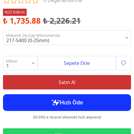
0 Değerlendirme
%22 İndirim
₺ 1,735.88
₺ 2,226.21
Mekanik Dış Çap Mikrometresi
Miktar
Sepete Ekle
Satın Al