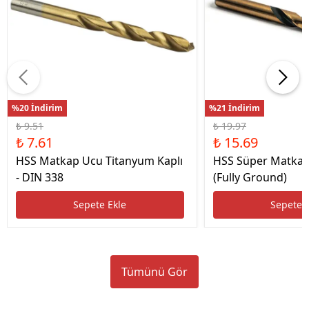
%20 İndirim
%21 İndirim
₺ 9.51
₺ 19.97
₺ 7.61
₺ 15.69
HSS Matkap Ucu Titanyum Kaplı
HSS Süper Matkap
- DIN 338
(Fully Ground)
Sepete Ekle
Sepete 
Tümünü Gör