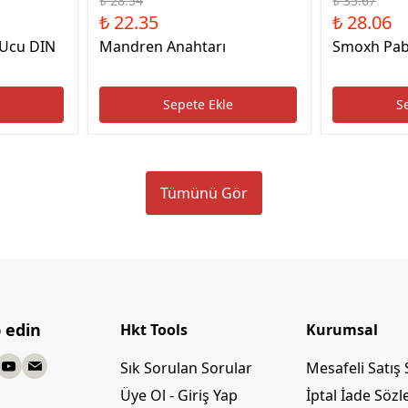
₺ 28.54
₺ 35.67
₺ 22.35
₺ 28.06
 Ucu DIN
Mandren Anahtarı
Smoxh Pab
e
Sepete Ekle
S
Tümünü Gör
p edin
Hkt Tools
Kurumsal
Sık Sorulan Sorular
Mesafeli Satış
Üye Ol - Giriş Yap
İptal İade Söz