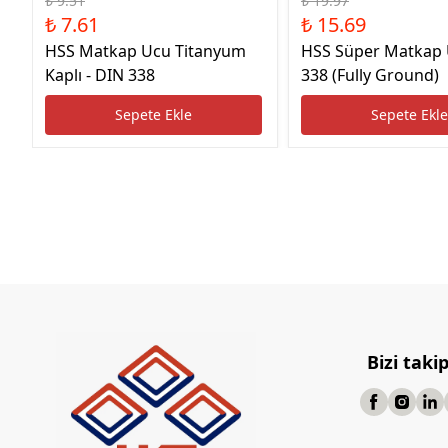
₺ 9.51
₺ 19.97
₺ 7.61
₺ 15.69
HSS Matkap Ucu Titanyum
HSS Süper Matkap
Kaplı - DIN 338
338 (Fully Ground)
Sepete Ekle
Sepete Ekl
Bizi taki