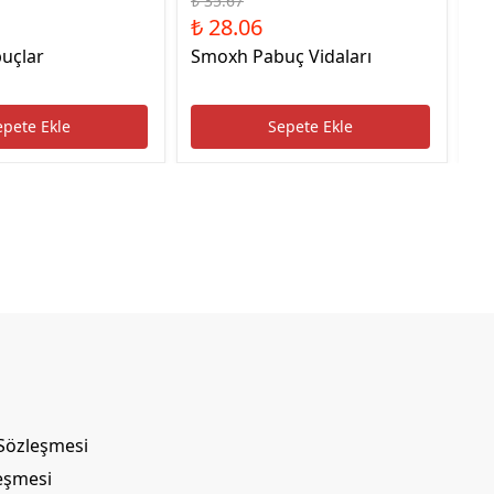
₺ 35.67
₺ 
₺ 28.06
₺ 
uçlar
Smoxh Pabuç Vidaları
HS
Uc
epete Ekle
Sepete Ekle
 Sözleşmesi
leşmesi