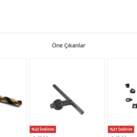
Hassas Dijital Terazi ve Açı
Ölçer
Dijital Su Terazisi 225mm
Dijital Su Terazisi 600mm
Öne Çıkanlar
%22 İndirim
%21 İndirim