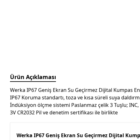
Manyetik Ayak
Granit Pleyt DIN876/0
Hassas Ayarlı Manyetik
Ayak
Mini Üniversal Manyetik
Ayak
Üniversal Manyetik Ayak
Universal Tutucu
Merkezleme Tutucu
Ağır Hizmet Üniversal
Ürün Açıklaması
Manyetik Ayak
Esnek Manyetik Ayak
Werka IP67 Geniş Ekran Su Geçirmez Dijital Kumpas En 
IP67 Koruma standartı, toza ve kısa süreli suya daldır
İndüksiyon ölçme sistemi Paslanmaz çelik 3 Tuşlu; IN
3V CR2032 Pil ve denetim sertifikası ile birlikte
Werka IP67 Geniş Ekran Su Geçirmez Dijital Kum