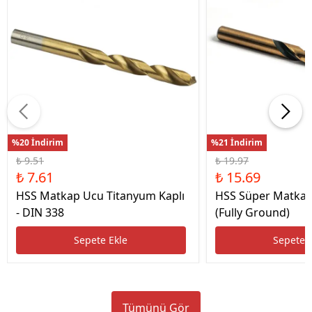
%20 İndirim
%21 İndirim
₺ 9.51
₺ 19.97
₺ 7.61
₺ 15.69
HSS Matkap Ucu Titanyum Kaplı
HSS Süper Matkap
- DIN 338
(Fully Ground)
Sepete Ekle
Sepete 
Tümünü Gör