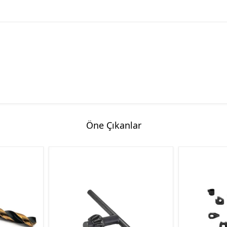
Hassas Dijital Terazi ve Açı
Ölçer
Dijital Su Terazisi 225mm
Dijital Su Terazisi 600mm
Öne Çıkanlar