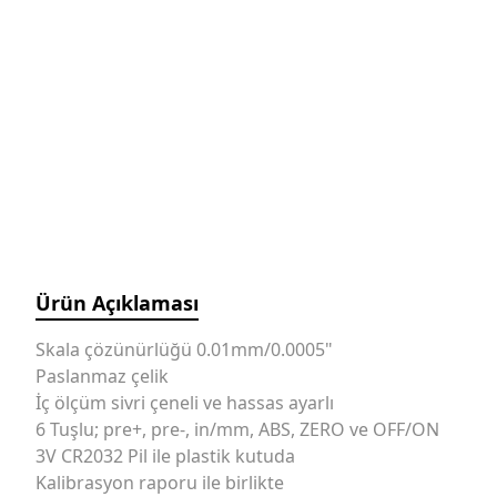
Manyetik Ayak
Granit Pleyt DIN876/0
Hassas Ayarlı Manyetik
Ayak
Mini Üniversal Manyetik
Ayak
Üniversal Manyetik Ayak
Universal Tutucu
Merkezleme Tutucu
Ağır Hizmet Üniversal
Manyetik Ayak
Ürün Açıklaması
Esnek Manyetik Ayak
Skala çözünürlüğü 0.01mm/0.0005"
Paslanmaz çelik
İç ölçüm sivri çeneli ve hassas ayarlı
6 Tuşlu; pre+, pre-, in/mm, ABS, ZERO ve OFF/ON
3V CR2032 Pil ile plastik kutuda
Kalibrasyon raporu ile birlikte