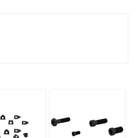
Geçer Geçmez İkili Takım
Metrik İnce Diş Vida Halka
Mastar Geçer Geçmez İkili
Takım