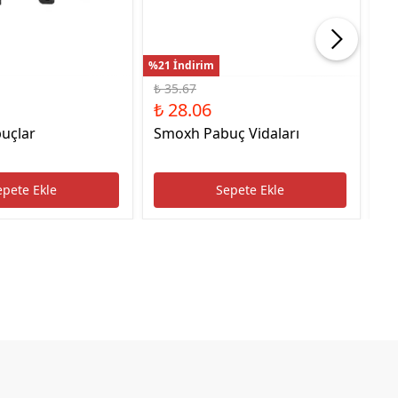
%21 İndirim
%22
₺ 35.67
₺ 
₺ 28.06
₺ 
uçlar
Smoxh Pabuç Vidaları
HS
Uc
epete Ekle
Sepete Ekle