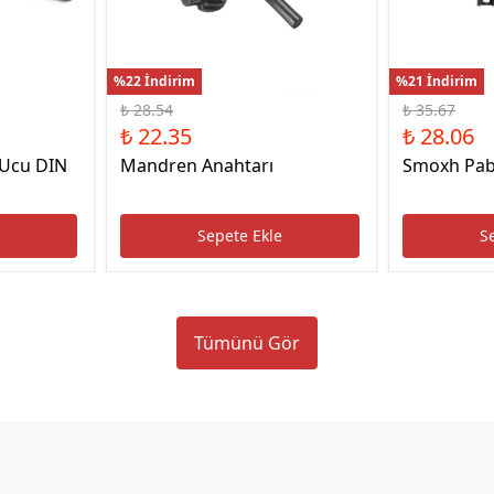
%22 İndirim
%21 İndirim
₺ 28.54
₺ 35.67
₺ 22.35
₺ 28.06
 Ucu DIN
Mandren Anahtarı
Smoxh Pab
e
Sepete Ekle
S
Tümünü Gör