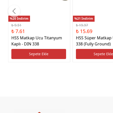
%20 İndirim
%21 İndirim
₺ 9.51
₺ 19.97
₺ 7.61
₺ 15.69
HSS Matkap Ucu Titanyum
HSS Süper Matkap
Kaplı - DIN 338
338 (Fully Ground)
Sepete Ekle
Sepete Ekl