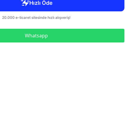
Çelik Blok Mastar Seti Dın
En ISO 3650
Çelik Blok Mastar Seti
Kumpas Kontrolü İçin
Paralel Set
Whatsapp
Düz Tampon Mastar
Düz Halka Mastar
Metrik Diş Vida Tampon
Mastar
Metrik Diş Vida Halka
Mastar Geçer Geçmez İkili
Takım
Metrik İnce Diş Vida
Tampon Mastar
UNC Diş Vida Tampon
Mastar
UNC Diş Vida Halka Mastar