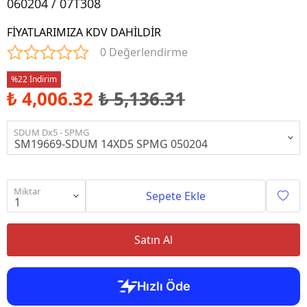
060204 / 07T308
FİYATLARIMIZA KDV DAHİLDİR
0 Değerlendirme
%22 İndirim
₺ 4,006.32
₺ 5,136.31
SDUM Dx5 - SPMG
Miktar
Sepete Ekle
Satın Al