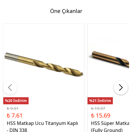
Öne Çıkanlar
%20 İndirim
%21 İndirim
₺ 9.51
₺ 19.97
₺ 7.61
₺ 15.69
HSS Matkap Ucu Titanyum Kaplı
HSS Süper Matkap
- DIN 338
(Fully Ground)