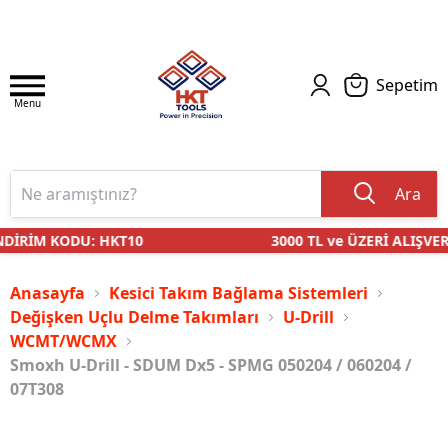
Sepetim
Menu
Ara
DİRİM KODU: HKT10
3000 TL ve ÜZERİ ALIŞVERİ
Anasayfa
Kesici Takım Bağlama Sistemleri
Değişken Uçlu Delme Takımları
U-Drill
WCMT/WCMX
Smoxh U-Drill - SDUM Dx5 - SPMG 050204 / 060204 /
07T308