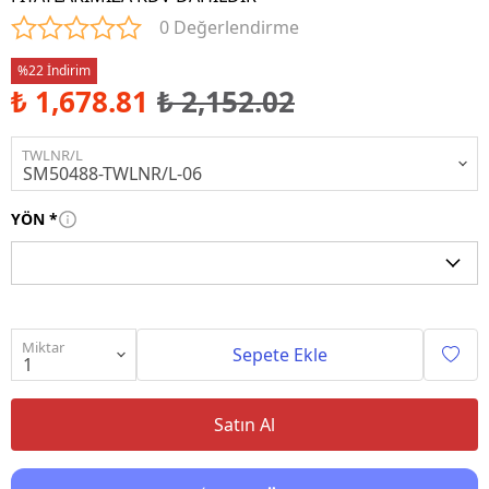
0 Değerlendirme
%22 İndirim
₺ 1,678.81
₺ 2,152.02
TWLNR/L
YÖN
*
Miktar
Sepete Ekle
Satın Al