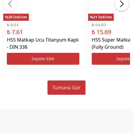
%20 İndirim
%21 İndirim
₺ 9.51
₺ 19.97
₺ 7.61
₺ 15.69
HSS Matkap Ucu Titanyum Kaplı
HSS Süper Matkap
- DIN 338
(Fully Ground)
Sepete Ekle
Sepete 
Tümünü Gör