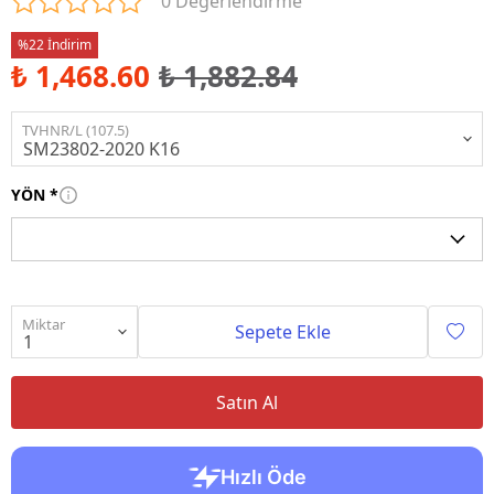
0 Değerlendirme
%22 İndirim
₺ 1,468.60
₺ 1,882.84
TVHNR/L (107.5)
YÖN
*
Miktar
Sepete Ekle
Satın Al