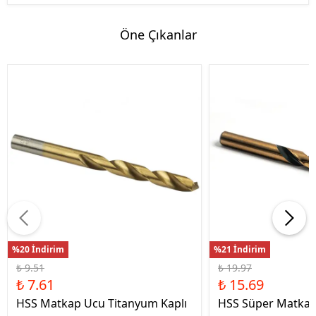
Öne Çıkanlar
%20 İndirim
%21 İndirim
₺ 9.51
₺ 19.97
₺ 7.61
₺ 15.69
HSS Matkap Ucu Titanyum Kaplı
HSS Süper Matkap