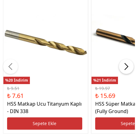
%20 İndirim
%21 İndirim
₺ 9.51
₺ 19.97
₺ 7.61
₺ 15.69
HSS Matkap Ucu Titanyum Kaplı
HSS Süper Matkap
- DIN 338
(Fully Ground)
Sepete Ekle
Sepete 