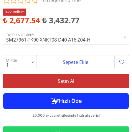
0 Değerlendirme
%22 İndirim
₺ 2,677.54
₺ 3,432.77
TK90 XNKT 0805
Miktar
Sepete Ekle
Satın Al