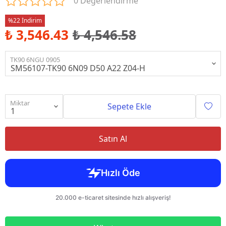
0 Değerlendirme
%22 İndirim
₺ 3,546.43
₺ 4,546.58
TK90 6NGU 0905
Miktar
Sepete Ekle
Satın Al