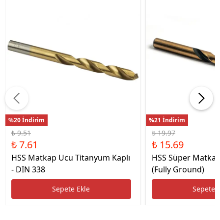
%20 İndirim
%21 İndirim
₺ 9.51
₺ 19.97
₺ 7.61
₺ 15.69
HSS Matkap Ucu Titanyum Kaplı
HSS Süper Matkap
- DIN 338
(Fully Ground)
Sepete Ekle
Sepete 