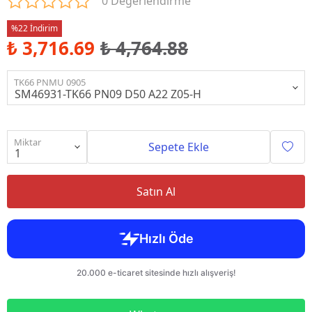
0 Değerlendirme
%22 İndirim
₺ 3,716.69
₺ 4,764.88
TK66 PNMU 0905
Miktar
Sepete Ekle
Satın Al