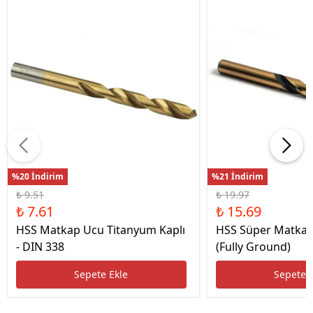
%20 İndirim
%21 İndirim
₺ 9.51
₺ 19.97
₺ 7.61
₺ 15.69
HSS Matkap Ucu Titanyum Kaplı
HSS Süper Matkap
- DIN 338
(Fully Ground)
Sepete Ekle
Sepete 